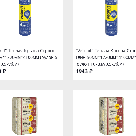
onit" Теплая Крыша Стронг
"Vetonit" Теплая Крыша Стро
м*1220мм*4100мм (рулон 5
Твин 50мм*1220мм*4100мм
 0,5куб.м)
(рулон 10кв.м/0,5куб.м)
3 ₽
1943 ₽