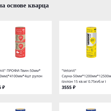
а основе кварца
onit" ПРОФИ-Твин-50мм*
"Vetonit"
10мм)*4100мм*4шт рулон
Сауна-50мм*1200мм*12500
(рулон 15 кв.м/ 0,75куб.м )
6 ₽
3555 ₽