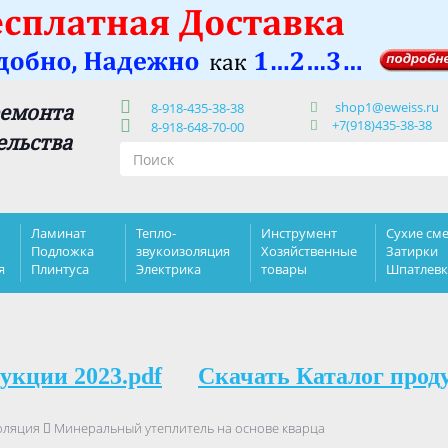
shop1@eweiss.ru
ремонта
8-918-435-38-38
+7(918)435-38-38
8-918-648-70-00
ельства
Ламинат
Тепло-
Инструмент
Сухие сме
Подложка
звукоизоляция
Хозяйственные
Затирки
я
Плинтуса
Электрика
товары
Шпатлев
укции 2023.pdf
Скачать Каталог прод
оляция
Минеральный утеплитель на основе кварца