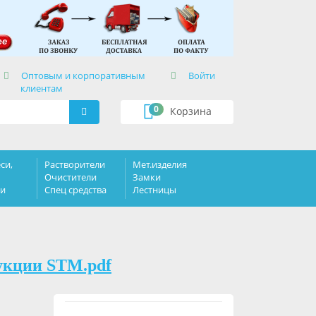
×
Оптовым и корпоративным
Войти
клиентам
0
Корзина
си,
Растворители
Мет.изделия
Очистители
Замки
ки
Спец средства
Лестницы
укции STM.pdf