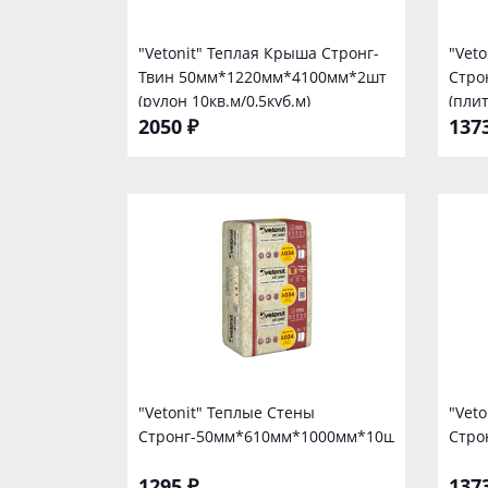
"Vetonit" Теплая Крыша Стронг-
"Vet
Твин 50мм*1220мм*4100мм*2шт
Стро
(рулон 10кв.м/0,5куб.м)
(плит
2050 ₽
137
"Vetonit" Теплые Стены
"Vet
Стронг-50мм*610мм*1000мм*10шт
Стро
1295 ₽
137