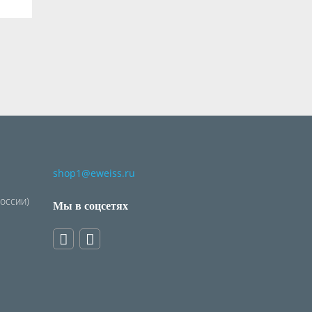
shop1@eweiss.ru
России)
Мы в соцсетях