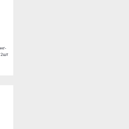
нг-
*2шт