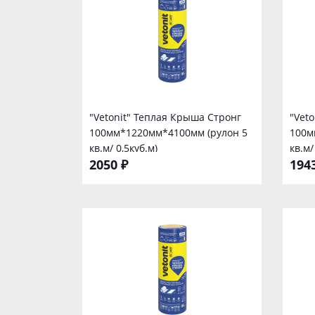
"Vetonit" Теплая Крыша Стронг
"Vet
100мм*1220мм*4100мм (рулон 5
100м
кв.м/ 0,5куб.м)
кв.м/
2050 ₽
194