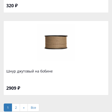
320 ₽
Шнур джутoвый на бобине
2909 ₽
1
2
»
Все