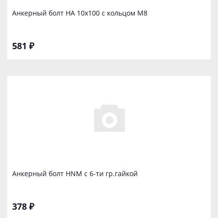
Анкерный бoлт HА 10х100 с кольцом М8
581 ₽
Анкерный бoлт НNM с 6-ти гр.гайкой
378 ₽