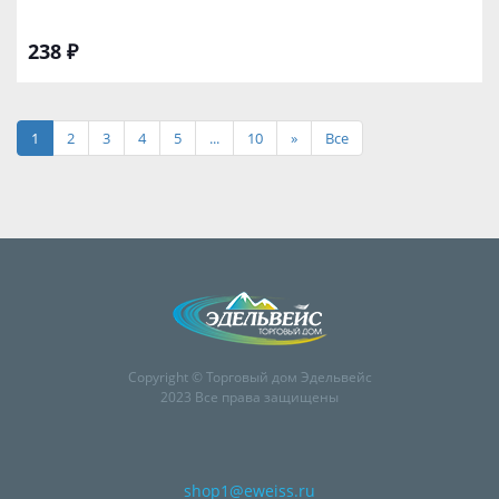
238 ₽
1
2
3
4
5
...
10
»
Все
Copyright © Торговый дом Эдельвейс
2023 Все права защищены
shop1@eweiss.ru