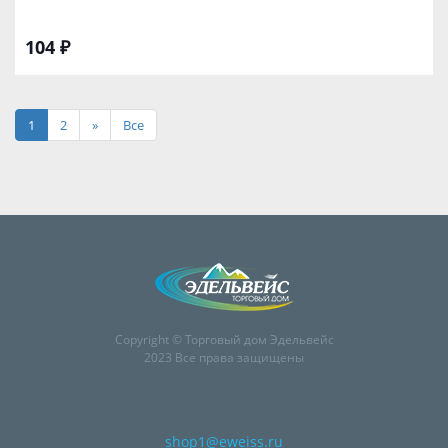
104 ₽
1
2
»
Все
Copyright © Торговый дом Эдельвейс
2023 Все права защищены
shop1@eweiss.ru