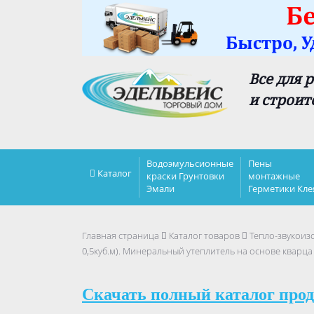
Все для 
и строит
Водоэмульсионные
Пены
Каталог
краски Грунтовки
монтажные
Эмали
Герметики Кле
Главная страница
Каталог товаров
Тепло-звукоиз
0,5куб.м). Минеральный утеплитель на основе кварца
Скачать полный каталог прод