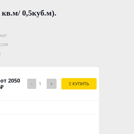
в.м/ 0,5куб.м).
ONIT
.......................
ССИЯ
..............
к
от 2050
-
+
КУПИТЬ
₽