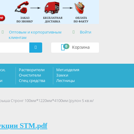
×
Оптовым и корпоративным
Войти
клиентам
0
Корзина
си,
Растворители
Мет.изделия
Очистители
Замки
ки
Спец средства
Лестницы
 Крыша Стронг 100мм*1220мм*4100мм (рулон 5 кв.м/
укции STM.pdf