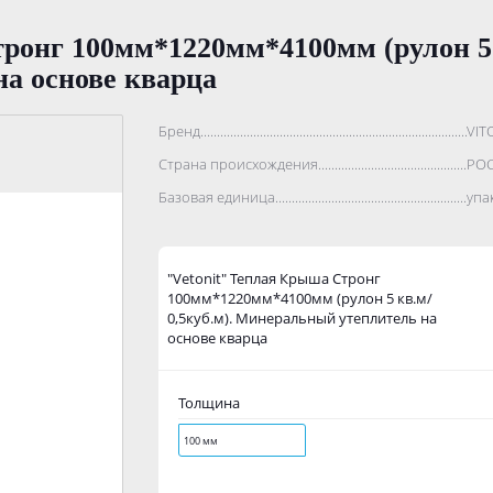
ронг 100мм*1220мм*4100мм (рулон 5 к
а основе кварца
Бренд..................................................................................
VIT
Страна происхождения...........................................................
РО
Базовая единица....................................................................
упа
"Vetonit" Теплая Крыша Стронг
100мм*1220мм*4100мм (рулон 5 кв.м/
0,5куб.м). Минеральный утеплитель на
основе кварца
Толщина
100 мм