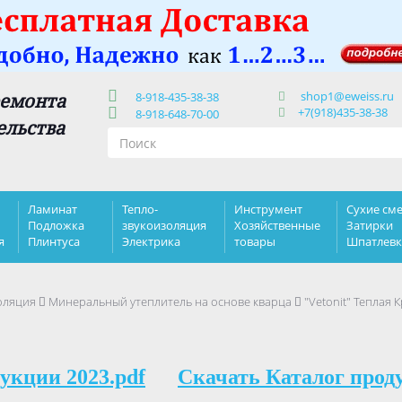
shop1@eweiss.ru
ремонта
8-918-435-38-38
+7(918)435-38-38
8-918-648-70-00
ельства
Ламинат
Тепло-
Инструмент
Сухие сме
Подложка
звукоизоляция
Хозяйственные
Затирки
я
Плинтуса
Электрика
товары
Шпатлев
оляция
Минеральный утеплитель на основе кварца
"Vetonit" Теплая
укции 2023.pdf
Скачать Каталог прод