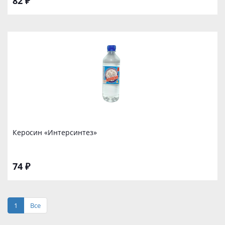
82 ₽
Керосин «Интерсинтез»
74 ₽
1
Все