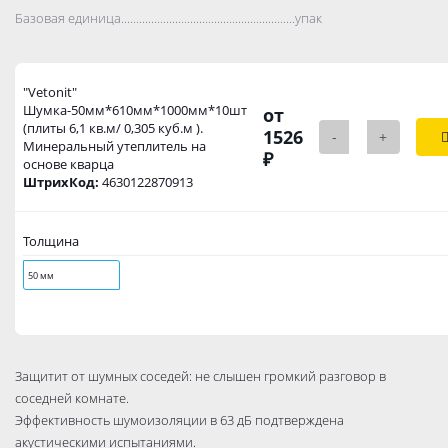
Базовая единица..................................................................................
упак
"Vetonit"
Шумка-50мм*610мм*1000мм*10шт
от
(плиты 6,1 кв.м/ 0,305 куб.м ).
1526
-
+
Минеральный утеплитель на
₽
основе кварца
ШтрихКод:
4630122870913
Толщина
50 мм
Защитит от шумных соседей: не слышен громкий разговор в
соседней комнате.
Эффективность шумоизоляции в 63 дБ подтверждена
акустическими испытаниями.