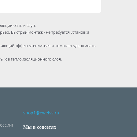
ляции бань и саун.
рьер. Быстрый монтаж - не требуется установка
гающий эффект утеплителя и помогает удерживать
тыков теплоизоляционного слоя.
 среды.
shop1@eweiss.ru
России)
Мы в соцсетях