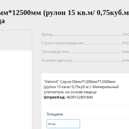
мм*12500мм (рулон 15 кв.м/ 0,75куб.
ца
Бренд..................................................................................
VIT
Страна происхождения...........................................................
РО
Производитель.......................................................................
Mat
Базовая единица....................................................................
упа
"Vetonit" Сауна-50мм*1200мм*12500мм
(рулон 15 кв.м/ 0,75куб.м ). Минеральный
утеплитель на основе кварца
ШтрихКод:
4630122891840
Толщина
50 мм