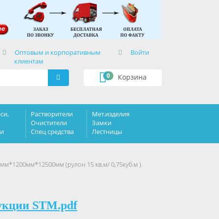
×
Оптовым и корпоративным
Войти
клиентам
0
Корзина
си,
Растворители
Мет.изделия
Очистители
Замки
ки
Спец средства
Лестницы
0мм*1200мм*12500мм (рулон 15 кв.м/ 0,75куб.м ).
укции STM.pdf