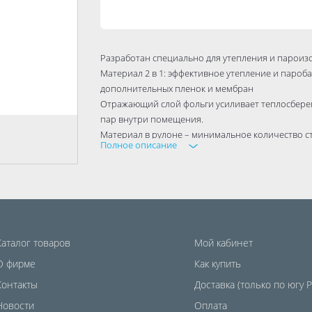
Разработан специально для утепления и пароизо
Материал 2 в 1: эффективное утепление и пароба
дополнительных пленок и мембран
Отражающий слой фольги усиливает теплосбере
пар внутри помещения.
Материал в рулоне – минимальное количество с
Полное описание
Безопасен для здоровья человека и окружающей
Каталог товаров
Мой кабинет
О фирме
Как купить
Контакты
Доставка (только по югу 
Новости
Оплата