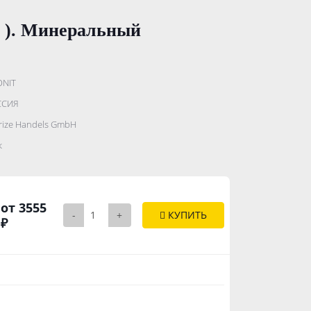
м ). Минеральный
ONIT
.......................
ССИЯ
...........
rize Handels GmbH
..............
к
от 3555
-
+
КУПИТЬ
₽