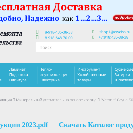
shop1@eweiss.ru
ремонта
8-918-435-38-38
+7(918)435-38-38
8-918-648-70-00
ельства
Ламинат
Тепло-
Инструмент
Сухие сме
Подложка
звукоизоляция
Хозяйственные
Затирки
я
Плинтуса
Электрика
товары
Шпатлев
оляция
Минеральный утеплитель на основе кварца
"Vetonit" Сауна-5
укции 2023.pdf
Скачать Каталог прод