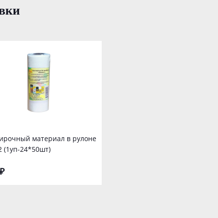
вки
ирочный материал в рулоне
2 (1уп-24*50шт)
₽