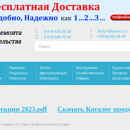
shop1@eweiss.ru
ремонта
8-918-435-38-38
+7(918)435-38-38
8-918-648-70-00
ельства
Ламинат
Тепло-
Инструмент
Сухие сме
Подложка
звукоизоляция
Хозяйственные
Затирки
я
Плинтуса
Электрика
товары
Шпатлев
укции 2023.pdf
Скачать Каталог прод
е товары
Губки Салфетки Щетки Совки