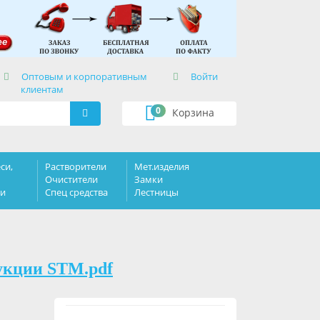
×
Оптовым и корпоративным
Войти
клиентам
0
Корзина
си,
Растворители
Мет.изделия
Очистители
Замки
ки
Спец средства
Лестницы
укции STM.pdf