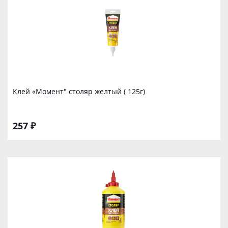
Клей «Момент" столяр желтый ( 125г)
257 ₽