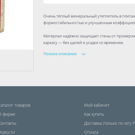
Очень тёплый минеральный утеплитель в плитах
формостабильностью и улучшенным коэффициенто
Материал надёжно защищает стены от промерзан
каркасу — без щелей и усадки со временем.
Полное описание
Внешний вид товара может отличаться от изобра
Каталог товаров
Мой кабинет
О фирме
Как купить
Контакты
Доставка (только по югу 
Новости
Оплата