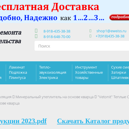
shop1@eweiss.ru
ремонта
8-918-435-38-38
+7(918)435-38-38
8-918-648-70-00
ельства
Ламинат
Тепло-
Инструмент
Сухие сме
Подложка
звукоизоляция
Хозяйственные
Затирки
я
Плинтуса
Электрика
товары
Шпатлев
оляция
Минеральный утеплитель на основе кварца
"Vetonit" Теплые
нове кварца
укции 2023.pdf
Скачать Каталог прод