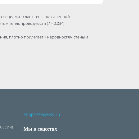
 специально для стен с повышенной
м теплопроводности (? = 0,034).
ия, плотно прилегает к неровностям стены и
жений, представленных на сайте.
shop1@eweiss.ru
России)
Мы в соцсетях