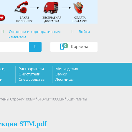
×
Оптовым и корпоративным
Войти
клиентам
0
Корзина
си,
Растворители
Мет.изделия
Очистители
Замки
ки
Спец средства
Лестницы
 Стены Стронг-100мм*610мм*1000мм*5шт (плиты
укции STM.pdf