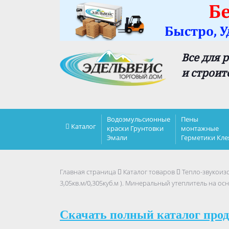
Все для 
и строит
Водоэмульсионные
Пены
Каталог
краски Грунтовки
монтажные
Эмали
Герметики Кле
Главная страница
Каталог товаров
Тепло-звукоиз
3,05кв.м/0,305куб.м ). Минеральный утеплитель на ос
Скачать полный каталог прод