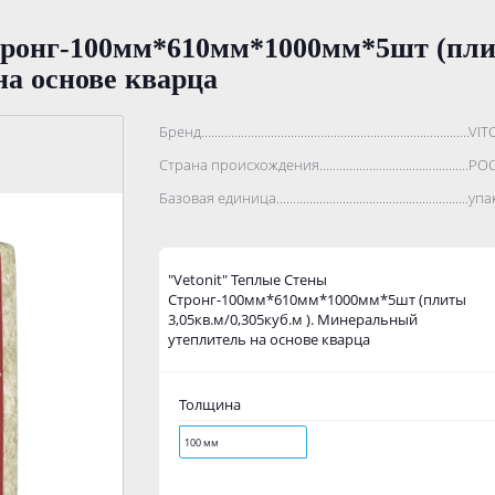
ронг-100мм*610мм*1000мм*5шт (плиты
а основе кварца
Бренд..................................................................................
VIT
Страна происхождения...........................................................
РО
Базовая единица....................................................................
упа
"Vetonit" Теплые Стены
Стронг-100мм*610мм*1000мм*5шт (плиты
3,05кв.м/0,305куб.м ). Минеральный
утеплитель на основе кварца
Толщина
100 мм