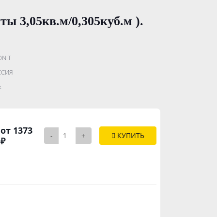
 3,05кв.м/0,305куб.м ).
ONIT
.......................
ССИЯ
..............
к
от 1373
-
+
КУПИТЬ
₽