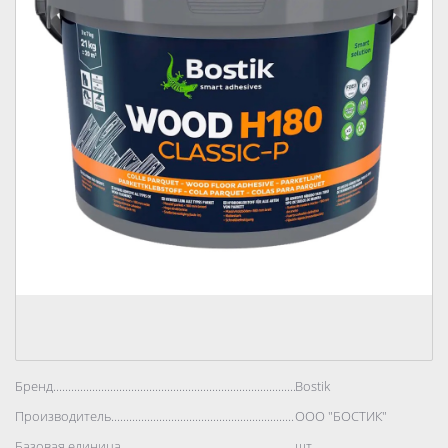
Бренд..................................................................................
Bostik
Производитель..................................................................................
ООО "БОСТИК"
Базовая единица..................................................................................
шт