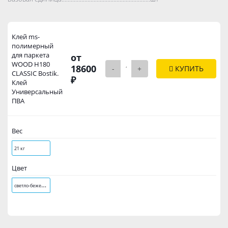
Клей ms-
полимерный
для паркета
от
WOOD H180
18600
-
+
КУПИТЬ
CLASSIC Bostik.
₽
Клей
Универсальный
ПВА
Вес
21 кг
Цвет
с
ветло-бежевый