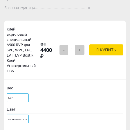
Базовая единица..................................................................................
шт
Клей
акриловый
специальный
от
A900 RVP для
4400
-
+
КУПИТЬ
SPC, WPC, EPC,
LVT|LVP Bostik.
₽
Клей
Универсальный
ПВА
Вес
6 кг
Цвет
слоновая кость