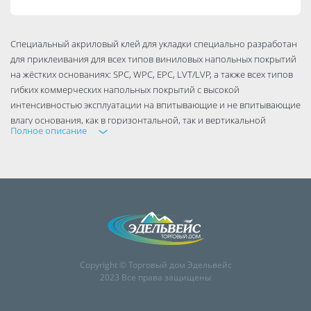
Специальный акриловый клей для укладки специально разработан
для приклеивания для всех типов виниловых напольных покрытий
на жёстких основаниях: SPC, WPC, EPC, LVT/LVP, а также всех типов
гибких коммерческих напольных покрытий с высокой
интенсивностью эксплуатации на впитывающие и не впитывающие
влагу основания, как в горизонтальной, так и вертикальной
Полное описание
плоскости.
BOSTIK A900 RVP содержит минимальное количество воды,
предназначен для одностороннего нанесения и приклеивания
покрытия метод сплошного нанесения. Применяется для
внутренних работ, в том числе для приклеивания RVP в душевых
комнатах на полу и стенах.
Подходит для приклеивания:
Copyright © Торговый дом Эдельвейс
ART-vinyl, RVP (Rigid Vinyl Plank);
2023 Все права защищены
SPC (Stone Polymer Composite), WPC (Wood Polymer Composite), EPC
(Expanded Polymer Core);