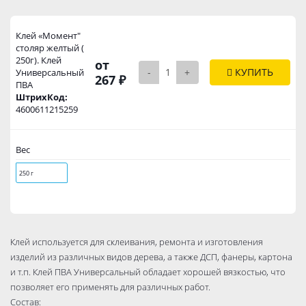
Клей «Момент"
столяр желтый (
250г). Клей
от
-
+
КУПИТЬ
Универсальный
267 ₽
ПВА
ШтрихКод:
4600611215259
Вес
250 г
Клей используется для склеивания, ремонта и изготовления
изделий из различных видов дерева, а также ДСП, фанеры, картона
и т.п. Клей ПВА Универсальный обладает хорошей вязкостью, что
позволяет его применять для различных работ.
Состав: