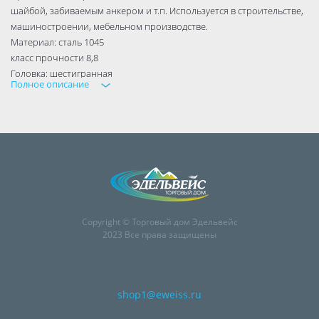
шайбой, забиваемым анкером и т.п. Используется в строительстве,
машиностроении, мебельном производстве.
Материал: сталь 1045
класс прочности 8,8
Головка: шестигранная
Полное описание
Резьба: полная, метрическая, среднего
класса точности
Покрытие: белый цинк
DIN 933
Copyright © Торговый дом Эдельвейс
2023 Все права защищены
shop1@eweiss.ru