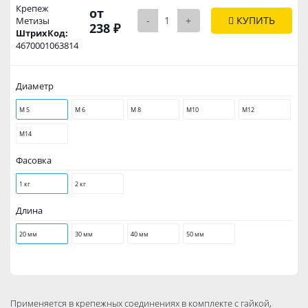
Крепеж
от
-
+
КУПИТЬ
Метизы
238 ₽
ШтрихКод:
4670001063814
Диаметр
М 5
М 6
М 8
М10
М12
М14
Фасовка
1 кг
2 кг
Длина
20 мм
30 мм
40 мм
50 мм
Применяется в крепежных соединениях в комплекте с гайкой,