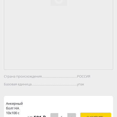
Страна происхождения..................................................................................
РОССИЯ
Базовая единица..................................................................................
упак
Анкерный
бoлт HА
10х100 с