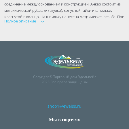
соединение между основанием и конструкцией. Анкер состоит из
металлической рубашки (втулки), конусной гайки и шпильки,
изогнутой в кольцо. На шпильку нанесена метрическая резьба. При
Полное описание
закручивании крючка конусная гайка втягивается во втулку и
распирает её. Гайка располагается на шпильке между кольцом и
рубашкой. Иногда ее заменяет прессованная шайба, в зависимости
от производителя крепежа.
Copyright © Торговый дом Эдельвейс
2023 Все права защищены
shop1@eweiss.ru
Мы в соцсетях