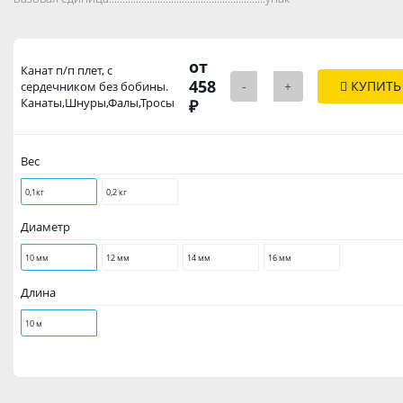
от
Канат п/п плет, с
458
-
+
КУПИТЬ
сердечником без бобины.
Канаты,Шнуры,Фалы,Тросы
₽
Вес
0,1кг
0,2 кг
Диаметр
10 мм
12 мм
14 мм
16 мм
Длина
10 м