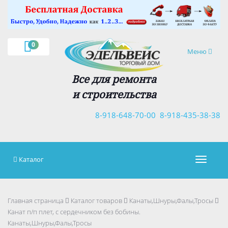
×
0
Навигация
Меню
Все для ремонта
и строительства
8-918-648-70-00
8-918-435-38-38
Каталог
Навигац
Главная страница
Каталог товаров
Канаты,Шнуры,Фалы,Тросы
Канат п/п плет, с сердечником без бобины.
Канаты,Шнуры,Фалы,Тросы