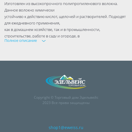
Изготовлен из высокопрочного полипропиленового волокна.
Данное волокно химически
устойчиво к действию кислот, щелочей и растворителей. Подходят
для ежедневного применения,
как в домашнем хозяйстве, так и в промышленности,
строительстве, работе в саду и огороде, в
Полное описание
сельском хозяйстве.
Основные свойства
--Водостойкие, плавают на воде, нулевая влагопоглащаемость
--Хорошая стойкость к химически активной среде
--Средняя износостойкость
--Хорошая прочность и стойкость к УФ-излучению
--Отличные изоляционные способности
Copyright © Торговый дом Эдельвейс
--Широкая шкала цветов
2023 Все права защищены
--Рабочая температура - в среде до 80°С (температура размягчения
140°С, температура применения 170°С)
Применение:
shop1@eweiss.ru