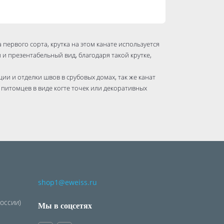
 первого сорта, крутка на этом канате используется
 и презентабельный вид, благодаря такой крутке,
ии и отделки швов в срубовых домах, так же канат
питомцев в виде когте точек или декоративных
омышленности, в сельском хозяйстве, в быту, так и в
судов.
shop1@eweiss.ru
России)
Мы в соцсетях