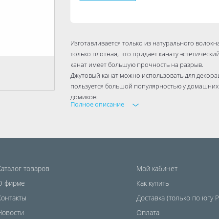
Изготавливается только из натурального волокна
только плотная, что придает канату эстетический
канат имеет большую прочность на разрыв.
Джутовый канат можно использовать для декорац
пользуется большой популярностью у домашних 
домиков.
Полное описание
Канат из джутового волокна применяется как в пр
деятельности связанной с водой, для швартовки 
Каталог товаров
Мой кабинет
О фирме
Как купить
Контакты
Доставка (только по югу 
Новости
Оплата