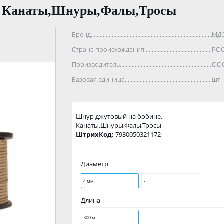
. Канаты,Шнуры,Фалы,Тросы
Бренд..................................................................................
МД
Страна происхождения...........................................................
РО
Производитель.......................................................................
ООО
Базовая единица....................................................................
шт
Шнур джутoвый на бобине.
Канаты,Шнуры,Фалы,Тросы
ШтрихКод:
7930050321172
Диаметр
4 мм
-
Длина
300 м