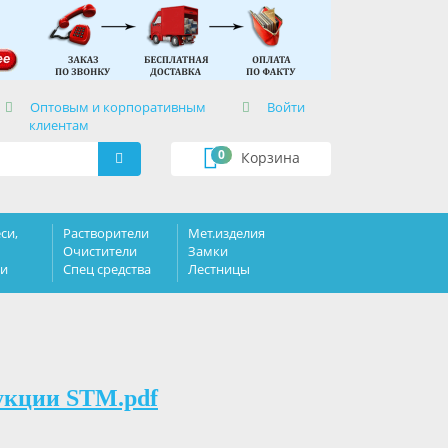
×
Оптовым и корпоративным
Войти
клиентам
0
Корзина
си,
Растворители
Мет.изделия
Очистители
Замки
ки
Спец средства
Лестницы
укции STM.pdf