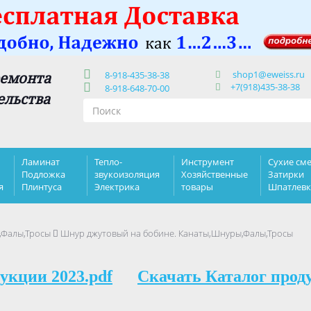
shop1@eweiss.ru
ремонта
8-918-435-38-38
+7(918)435-38-38
8-918-648-70-00
ельства
Ламинат
Тепло-
Инструмент
Сухие сме
Подложка
звукоизоляция
Хозяйственные
Затирки
я
Плинтуса
Электрика
товары
Шпатлев
,Фалы,Тросы
Шнур джутoвый на бобине. Канаты,Шнуры,Фалы,Тросы
укции 2023.pdf
Скачать Каталог прод