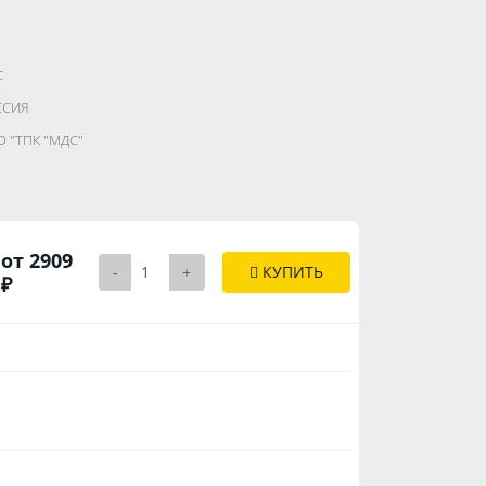
С
.......................
ССИЯ
...........
 "ТПК "МДС"
..............
от 2909
-
+
КУПИТЬ
₽