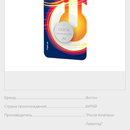
Бренд..................................................................................
Фотон
Страна происхождения..................................................................................
КИТАЙ
Производитель..................................................................................
"Росэл Компани
Лимитед"