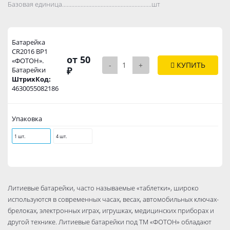
Базовая единица..................................................................................
шт
Батарейка
CR2016 ВР1
от 50
«ФОТОН».
-
+
КУПИТЬ
₽
Батарейки
ШтрихКод:
4630055082186
Упаковка
1 шт.
4 шт.
Литиевые батарейки, часто называемые «таблетки», широко
используются в современных часах, весах, автомобильных ключах-
брелоках, электронных играх, игрушках, медицинских приборах и
другой технике. Литиевые батарейки под ТМ «ФОТОН» обладают