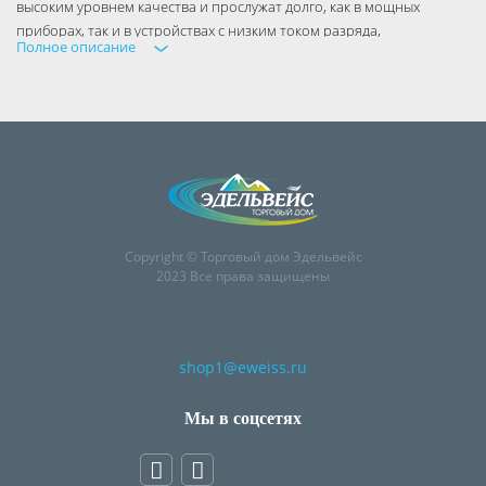
высоким уровнем качества и прослужат долго, как в мощных
приборах, так и в устройствах с низким током разряда,
Полное описание
демонстрируя время работы на уровне ведущих мировых брендов.
Copyright © Торговый дом Эдельвейс
2023 Все права защищены
shop1@eweiss.ru
Мы в соцсетях