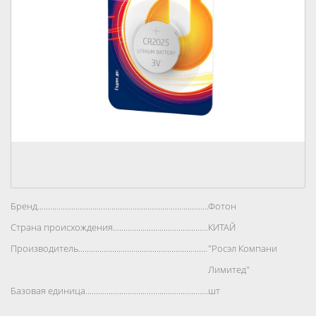
Бренд..................................................................................
Фотон
Страна происхождения..................................................................................
КИТАЙ
Производитель..................................................................................
"Росэл Компани
Лимитед"
Базовая единица..................................................................................
шт