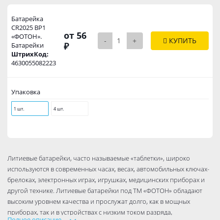
Батарейка
CR2025 ВР1
от 56
«ФОТОН».
-
+
КУПИТЬ
₽
Батарейки
ШтрихКод:
4630055082223
Упаковка
1 шт.
4 шт.
Литиевые батарейки, часто называемые «таблетки», широко
используются в современных часах, весах, автомобильных ключах-
брелоках, электронных играх, игрушках, медицинских приборах и
другой технике. Литиевые батарейки под ТМ «ФОТОН» обладают
высоким уровнем качества и прослужат долго, как в мощных
приборах, так и в устройствах с низким током разряда,
Полное описание