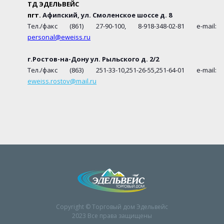
ТД ЭДЕЛЬВЕЙС
пгт.
Афипский, ул. Смоленское шоссе д. 8
Тел./факс (861) 27-90-100, 8-918-348-02-81
e
-
mail
:
personal
@eweiss.ru
г.Ростов-на-Дону ул. Рыльского д. 2/2
Тел./факс (863) 251-33-10,251-26-55,251-64-01
e-mail
:
eweiss.rostov@mail.ru
Copyright © Торговый дом Эдельвейс
2023 Все права защищены