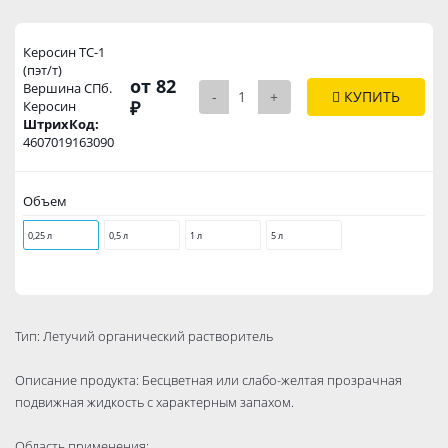
Керосин ТС-1
(пэт/т)
от 82
Вершина СПб.
-
+
КУПИТЬ
₽
Керосин
ШтрихКод:
4607019163090
Объем
0,25 л
0,5 л
1 л
5 л
Тип: Летучий органический растворитель
Описание продукта: Бесцветная или слабо-желтая прозрачная
подвижная жидкость с характерным запахом.
Область применения: