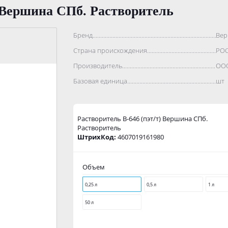
) Вершина СПб. Растворитель
Бренд..................................................................................
Ве
Страна происхождения...........................................................
РО
Производитель.......................................................................
ООО
Базовая единица....................................................................
шт
Растворитель В-646 (пэт/т) Вершина СПб.
Растворитель
ШтрихКод:
4607019161980
Объем
0,25 л
0,5 л
1 л
50 л