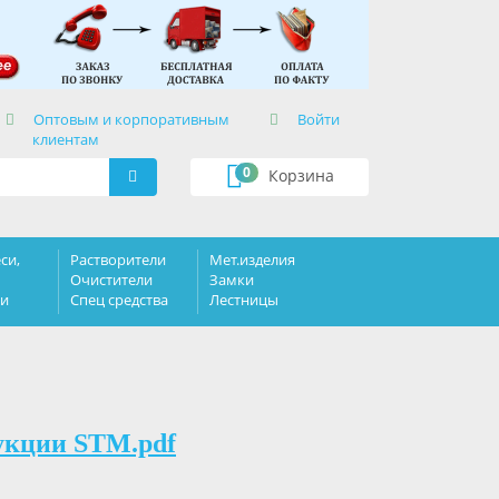
×
Оптовым и корпоративным
Войти
клиентам
0
Корзина
си,
Растворители
Мет.изделия
Очистители
Замки
ки
Спец средства
Лестницы
укции STM.pdf