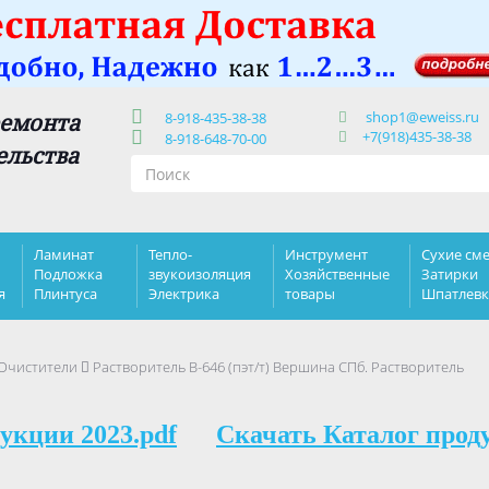
shop1@eweiss.ru
ремонта
8-918-435-38-38
+7(918)435-38-38
8-918-648-70-00
ельства
Ламинат
Тепло-
Инструмент
Сухие сме
Подложка
звукоизоляция
Хозяйственные
Затирки
я
Плинтуса
Электрика
товары
Шпатлев
 Очистители
Растворитель В-646 (пэт/т) Вершина СПб. Растворитель
укции 2023.pdf
Скачать Каталог прод