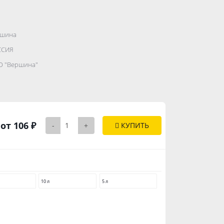
ршина
.......................
ССИЯ
...........
 "Вершина"
..............
от 106 ₽
-
+
КУПИТЬ
10 л
5 л