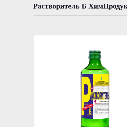
Растворитель Б ХимПродук