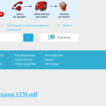
×
Оптовым и корпоративным
Войти
клиентам
0
Корзина
си,
Растворители
Мет.изделия
Очистители
Замки
ки
Спец средства
Лестницы
укции STM.pdf