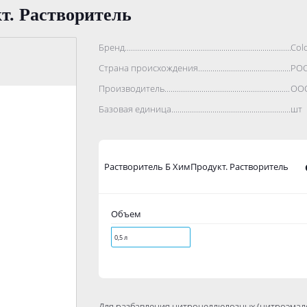
т. Растворитель
Бренд..................................................................................
Colo
Страна происхождения...........................................................
РО
Производитель.......................................................................
ООО
Базовая единица....................................................................
шт
Растворитель Б ХимПродукт. Растворитель
Объем
0,5 л
Для разбавления нитроцеллюлозных (нитроэмале