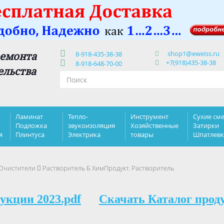
shop1@eweiss.ru
ремонта
8-918-435-38-38
+7(918)435-38-38
8-918-648-70-00
ельства
Ламинат
Тепло-
Инструмент
Сухие сме
Подложка
звукоизоляция
Хозяйственные
Затирки
я
Плинтуса
Электрика
товары
Шпатлев
 Очистители
Растворитель Б ХимПродукт. Растворитель
укции 2023.pdf
Скачать Каталог прод