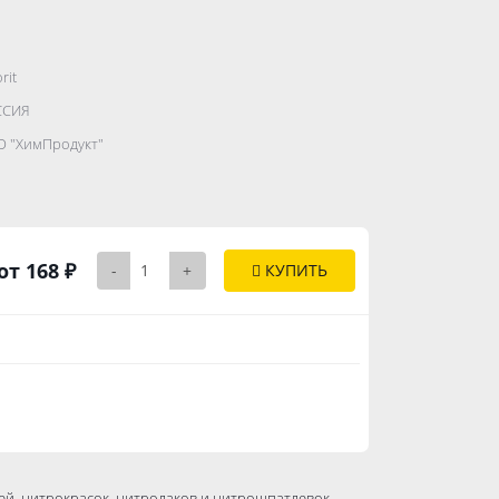
rit
.......................
ССИЯ
...........
 "ХимПродукт"
..............
от 168 ₽
-
+
КУПИТЬ
й, нитрокрасок, нитролаков и нитрошпатлевок