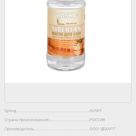
Бренд..................................................................................
HUSKY
Страна происхождения..................................................................................
РОССИЯ
Производитель..................................................................................
ООО "ДЕКАРТ"