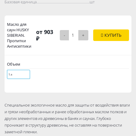
Базовая единица..................................................................................
шт
Масло для
саун HUSKY
от 903
-
+
КУПИТЬ
SIBERIAN.
₽
Пропитки
Антисептики
Объем
1 л
Специальное экологичное масло для защиты от воздействия влаги
и грязи необработанных и ранее обработанных маслом полков и
других элементов из древесины в банях и саунах. Глубоко
проникает в структуру древесины, не оставляя на поверхности
заметной пленки.