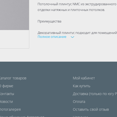
Потолочный плинтус NMC из экструдированного 
отделки натяжных и плиточных потолков.
Преимущества
Декоративный плинтус подходит для помещений
Полное описание
Легко монтируется на жидкие гвозди.
Нейтральный оттенок изделия прекрасно сочетае
Каталог товаров
Мой кабинет
О фирме
Как купить
Контакты
Доставка (только по югу 
Новости
Оплата
Фотогалерея
Оставить свой отзыв