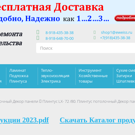
shop1@eweiss.ru
ремонта
8-918-435-38-38
+7(918)435-38-38
8-918-648-70-00
ельства
Ламинат
Тепло-
Инструмент
Сухие сме
Подложка
звукоизоляция
Хозяйственные
Затирки
я
Плинтуса
Электрика
товары
Шпатлев
очный Декор панели
Плинтус LX- 72 /80. Плинтус потолочный Декор п
укции 2023.pdf
Скачать Каталог прод