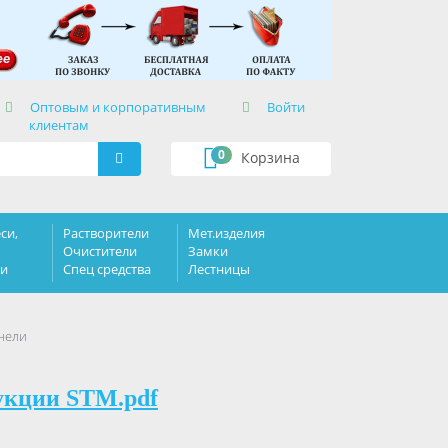
×
Оптовым и корпоративным
Войти
клиентам
0
Корзина
си,
Растворители
Мет.изделия
Очистители
Замки
ки
Спец средства
Лестницы
анели
укции STM.pdf