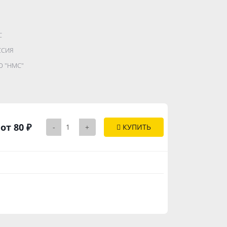
С
.......................
ССИЯ
...........
 "НМС"
..............
от 80 ₽
-
+
КУПИТЬ