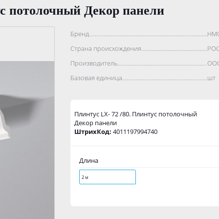
ус потолочный Декор панели
Бренд..................................................................................
НМ
Страна происхождения...........................................................
РО
Производитель.......................................................................
ООО
Базовая единица....................................................................
шт
Плинтус LX- 72 /80. Плинтус потолочный
Декор панели
ШтрихКод:
4011197994740
Длина
2 м