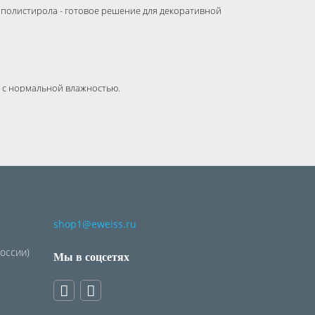
полистирола - готовое решение для декоративной
 с нормальной влажностью.
тся с потолками любых цветов.
shop1@eweiss.ru
России)
Мы в соцсетях