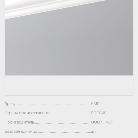
Бренд..................................................................................
НМС
Страна происхождения..................................................................................
РОССИЯ
Производитель..................................................................................
ООО "НМС"
Базовая единица..................................................................................
шт