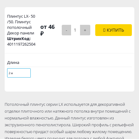
Плинтус LX- 50
/50. Плинтус
от 46
потолочный
-
+
КУПИТЬ
₽
Декор панели
ШтрихКод:
4011197262504
Длина
2 м
Потолочный плинтус серии LX используется для декоративной
отделки плиточного или натяжного потолка внутри помещений с
нормальной влажностью. Данный плинтус изготовлен из
экструзионного пенополистирола. Широкий профиль с рельефной
поверхностью придаст особый шарм любому жилому помещению.
Изделие белого цвета подходит для потолка с любой фактурой.