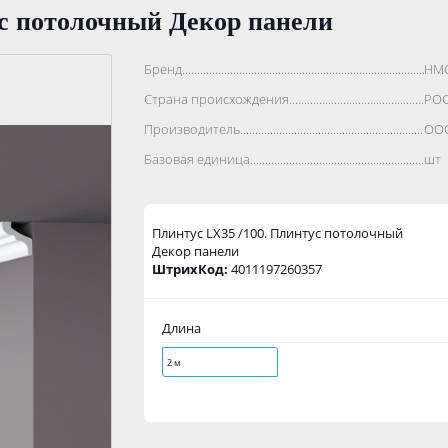
ус потолочный Декор панели
Бренд..................................................................................
НМ
Страна происхождения...........................................................
РО
Производитель.......................................................................
ООО
Базовая единица....................................................................
шт
Плинтус LX35 /100. Плинтус потолочный
Декор панели
ШтрихКод:
4011197260357
Длина
2 м