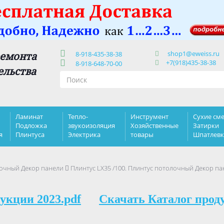
shop1@eweiss.ru
ремонта
8-918-435-38-38
+7(918)435-38-38
8-918-648-70-00
ельства
Ламинат
Тепло-
Инструмент
Сухие сме
Подложка
звукоизоляция
Хозяйственные
Затирки
я
Плинтуса
Электрика
товары
Шпатлев
очный Декор панели
Плинтус LX35 /100. Плинтус потолочный Декор п
укции 2023.pdf
Скачать Каталог прод