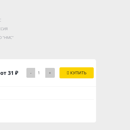
С
.......................
ССИЯ
...........
 "НМС"
..............
от 31 ₽
-
+
КУПИТЬ