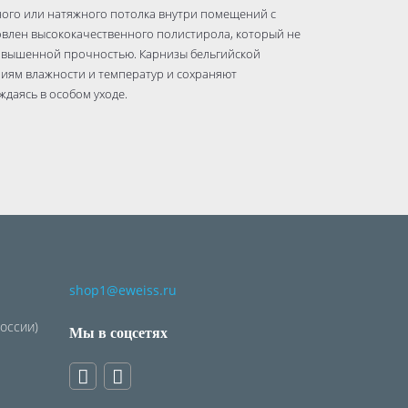
ного или натяжного потолка внутри помещений с
влен высококачественного полистирола, который не
 повышенной прочностью. Карнизы бельгийской
иям влажности и температур и сохраняют
ждаясь в особом уходе.
shop1@eweiss.ru
России)
Мы в соцсетях