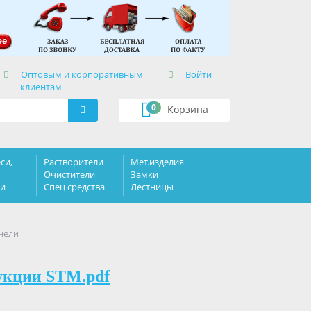
×
Оптовым и корпоративным
Войти
клиентам
0
Корзина
си,
Растворители
Мет.изделия
Очистители
Замки
ки
Спец средства
Лестницы
анели
укции STM.pdf