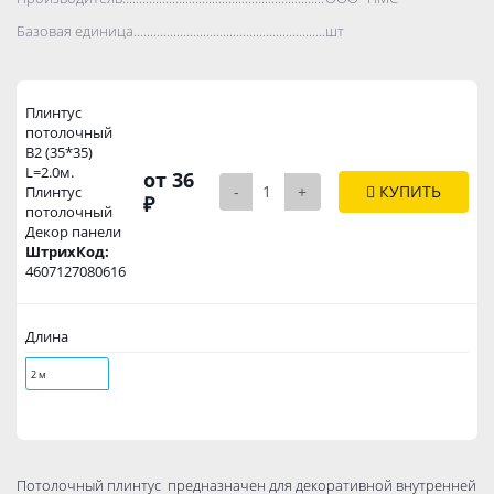
Базовая единица..................................................................................
шт
Плинтус
потолочный
В2 (35*35)
L=2.0м.
от 36
-
+
КУПИТЬ
Плинтус
₽
потолочный
Декор панели
ШтрихКод:
4607127080616
Длина
2 м
Потолочный плинтус предназначен для декоративной внутренней