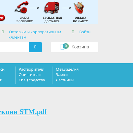
×
Оптовым и корпоративным
Войти
клиентам
0
Корзина
си,
Растворители
Мет.изделия
Очистители
Замки
ки
Спец средства
Лестницы
укции STM.pdf