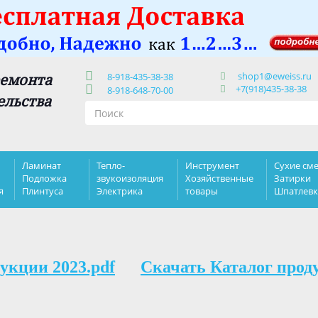
shop1@eweiss.ru
ремонта
8-918-435-38-38
+7(918)435-38-38
8-918-648-70-00
ельства
Ламинат
Тепло-
Инструмент
Сухие сме
Подложка
звукоизоляция
Хозяйственные
Затирки
я
Плинтуса
Электрика
товары
Шпатлев
укции 2023.pdf
Скачать Каталог прод