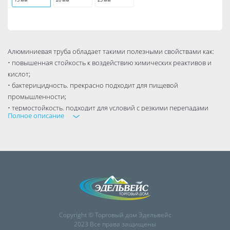
Алюминиевая труба обладает такими полезными свойствами как:
• повышенная стойкость к воздействию химических реактивов и
кислот;
• бактерицидность. прекрасно подходит для пищевой
промышленности;
• термостойкость. подходит для условий с резкими перепадами
Полное описание
температур;
• антикоррозийность. устойчива к воздействию агрессивных сред;
• пластичность.
В строительстве используется для укрепления фундамента,
создания опалубок и других сооружений. Из профильных
квадратных заготовок изготавливаются заборы, ворота,
декоративные ограждения и т.д.
Copyright © Торговый дом Эдельвейс
2023 Все права защищены