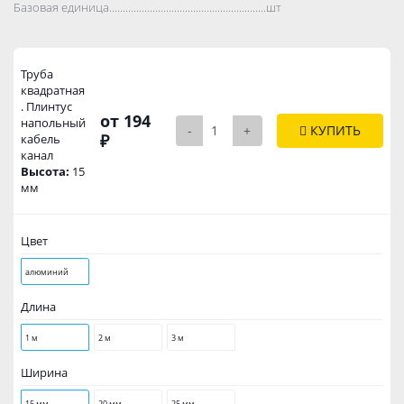
Базовая единица..................................................................................
шт
Труба
квадратная
. Плинтус
от 194
напольный
-
+
КУПИТЬ
₽
кабель
канал
Высота:
15
мм
Цвет
алюминий
Длина
1 м
2 м
3 м
Ширина
15 мм
20 мм
25 мм