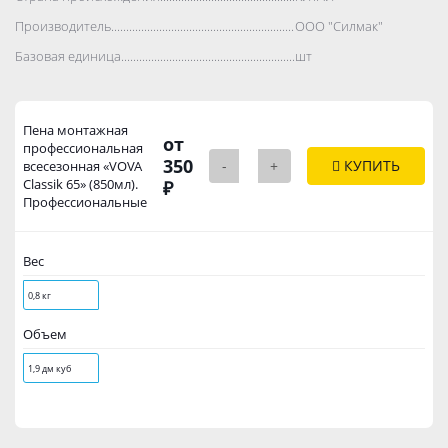
Производитель..................................................................................
ООО "Силмак"
Базовая единица..................................................................................
шт
Пена монтажная
от
профессиональная
350
-
+
КУПИТЬ
всесезонная «VOVA
Classik 65» (850мл).
₽
Профессиональные
Вес
0,8 кг
Объем
1,9 дм куб