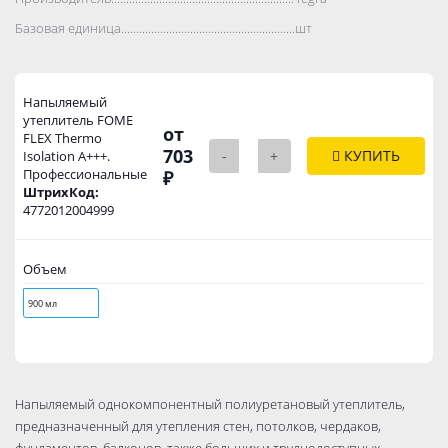
Базовая единица..................................................................................
шт
Напыляемый
утеплитель FOME
от
FLEX Thermo
703
-
+
КУПИТЬ
Isolation A+++.
Профессиональные
₽
ШтрихКод:
4772012004999
Объем
900 мл
Напыляемый однокомпонентный полиуретановый утеплитель,
предназначенный для утепления стен, потолков, чердаков,
фундаментов, балконов, также больших и труднодоступных,