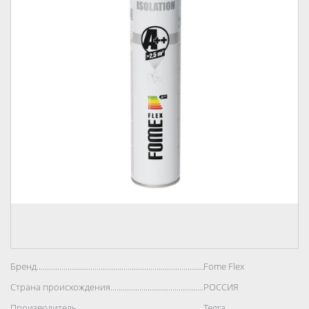
Бренд..................................................................................
Fome Flex
Страна происхождения..................................................................................
РОССИЯ
Производитель..................................................................................
Tegra