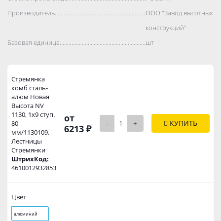
Производитель..................................................................................
ООО "Завод высотных
конструкций"
Базовая единица..................................................................................
шт
Стремянка
комб сталь-
алюм Новая
Высота NV
1130, 1х9 ступ.
от
-
+
КУПИТЬ
80
6213 ₽
мм/1130109.
Лестницы
Стремянки
ШтрихКод:
4610012932853
Цвет
алюминий