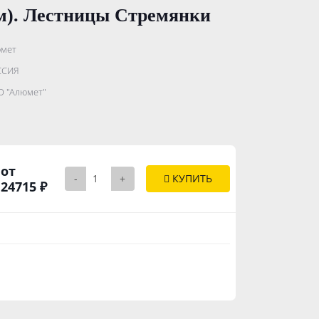
см). Лестницы Стремянки
мет
.......................
ССИЯ
...........
 "Алюмет"
..............
от
-
+
КУПИТЬ
24715 ₽