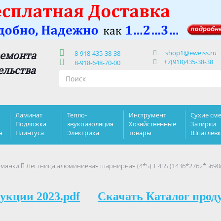
shop1@eweiss.ru
ремонта
8-918-435-38-38
+7(918)435-38-38
8-918-648-70-00
ельства
Ламинат
Тепло-
Инструмент
Сухие сме
Подложка
звукоизоляция
Хозяйственные
Затирки
я
Плинтуса
Электрика
товары
Шпатлев
емянки
Лестница алюминиевая шарнирная (4*5) T 455 (1436*2762*5690
укции 2023.pdf
Скачать Каталог прод