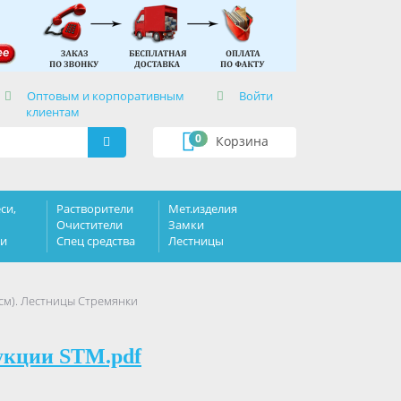
×
Оптовым и корпоративным
Войти
клиентам
0
Корзина
си,
Растворители
Мет.изделия
Очистители
Замки
ки
Спец средства
Лестницы
см). Лестницы Стремянки
укции STM.pdf