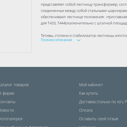
представляет собой лестницу-трансформер, сос
соединенных между собой стальными шарнирами
обеспечивают лестнице положения: -приставная,
для Т433, Т444(исключительно с штатной площадк
Тетивы, ступени и стабилизатор лестницы изго
Полное описание
сплава(ГОСТ 22233-2018), обеспечивающего изде
транспортировки и установки. Ступени выполне
подъёму и спуску.
Каталог товаров
Мой кабинет
О фирме
Как купить
Контакты
Доставка (только по югу 
Новости
Оплата
Фотогалерея
Оставить свой отзыв