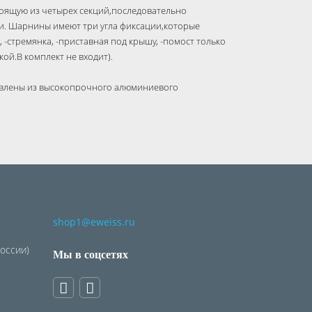
тоящую из четырех секций,последовательно
. Шарнины имеют три угла фиксации,которые
 -стремянка, -приставная под крышу, -помост только
ой.В комплект не входит).
товлены из высокопрочного алюминиевого
лию прочность и легкость, что важно для
ны с рифлением,что способствует безопасному
shop1@eweiss.ru
России)
Мы в соцсетях