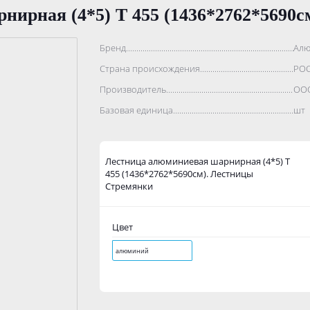
нирная (4*5) T 455 (1436*2762*5690
Бренд..................................................................................
Алю
Страна происхождения...........................................................
РО
Производитель.......................................................................
ООО
Базовая единица....................................................................
шт
Лестница алюминиевая шарнирная (4*5) T
455 (1436*2762*5690см). Лестницы
Стремянки
Цвет
алюминий