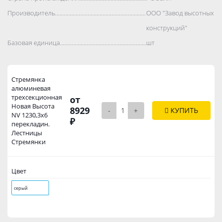
Производитель..................................................................................
ООО "Завод высотных
конструкций"
Базовая единица..................................................................................
шт
Стремянка
алюминевая
трехсекционная
от
Новая Высота
8929
-
+
КУПИТЬ
NV 1230,3х6
₽
перекладин.
Лестницы
Стремянки
Цвет
серый