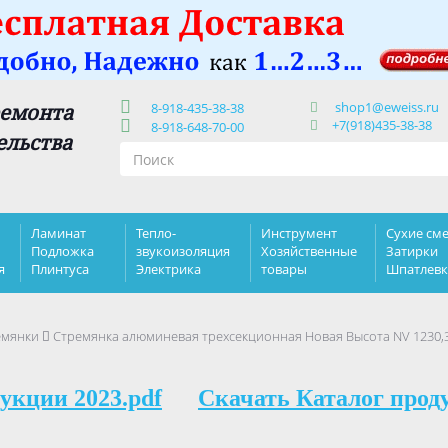
shop1@eweiss.ru
ремонта
8-918-435-38-38
+7(918)435-38-38
8-918-648-70-00
ельства
Ламинат
Тепло-
Инструмент
Сухие сме
Подложка
звукоизоляция
Хозяйственные
Затирки
я
Плинтуса
Электрика
товары
Шпатлев
емянки
Стремянка алюминевая трехсекционная Новая Высота NV 1230,
укции 2023.pdf
Скачать Каталог прод