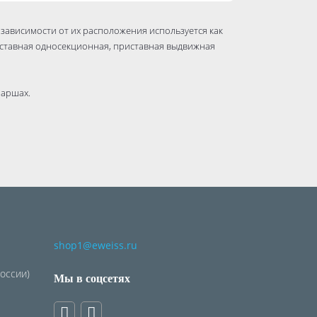
 зависимости от их расположения используется как
иставная односекционная, приставная выдвижная
маршах.
овочные ремни.
нии ступеней со стойками изделие имеет долгий
shop1@eweiss.ru
России)
Мы в соцсетях