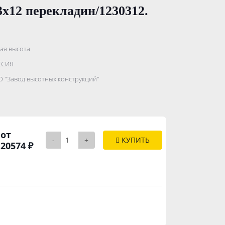
х12 перекладин/1230312.
ая высота
.......................
ССИЯ
...........
 "Завод высотных конструкций"
..............
от
-
+
КУПИТЬ
20574 ₽