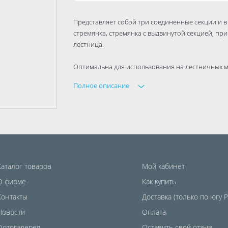
Представляет собой три соединенные секции и в
стремянка, стремянка с выдвинутой секцией, пр
лестница.
Оптимальна для использования на лестничных 
Полное описание
Для защиты от расхождения используются страх
Благодаря многократной развальцовке в соедине
срок службы.
Каталог товаров
Мой кабинет
О фирме
Как купить
Контакты
Доставка (только по югу 
Новости
Оплата
Фотогалерея
Оставить свой отзыв