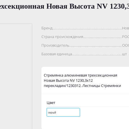
хсекционная Новая Высота NV 1230,3
Бренд..................................................................................
Нов
Страна происхождения...........................................................
РО
Производитель.......................................................................
ООО
Базовая единица....................................................................
шт
Стремянка алюминевая трехсекционная
Новая Высота NV 1230,3х12
перекладин/1230312. Лестницы Стремянки
Цвет
серый