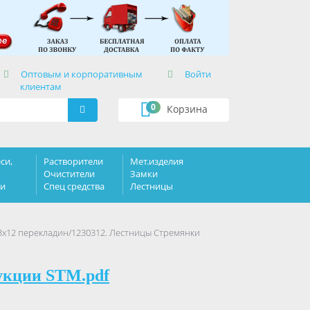
×
Оптовым и корпоративным
Войти
клиентам
0
Корзина
си,
Растворители
Мет.изделия
Очистители
Замки
ки
Спец средства
Лестницы
3х12 перекладин/1230312. Лестницы Стремянки
укции STM.pdf