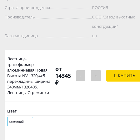
Страна происхождения..................................................................................
РОССИЯ
Производитель..................................................................................
ООО "Завод высотных
конструкций"
Базовая единица..................................................................................
шт
Лестница-
трансформер
от
алюминиевая Новая
14345
-
+
КУПИТЬ
Высота NV 1320,4х5
перекладины,ширина
₽
340мм/1320405.
Лестницы Стремянки
Цвет
алюминий