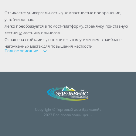
Отличается универсальностью, компактностью при хранении,
устойчивостью.
Легко преобразуется в помост-платформу, стремянку, приставную
лестницу, лестницу с выносом.
Оснащена стойками с дополнительным усилением в наиболее
нагруженных местах для повышения жесткости.
Полное описание
Благодаря многократной развальцовке в соединении ступеней со
стойками изделие имеет долгий срок службы.
Copyright © Торговый дом Эдельвейс
2023 Все права защищены