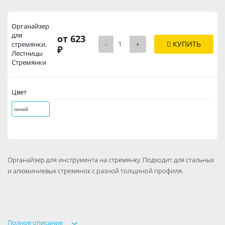
Органайзер
для
от 623
-
+
КУПИТЬ
стремянки.
₽
Лестницы
Стремянки
Цвет
синий
Органайзер для инструмента на стремянку. Подходит для стальных
и алюминиевых стремянок с разной толщиной профиля.
Полное описание