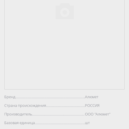
Бренд..................................................................................
Алюмет
Страна происхождения..................................................................................
РОССИЯ
Производитель..................................................................................
ООО "Алюмет"
Базовая единица..................................................................................
шт