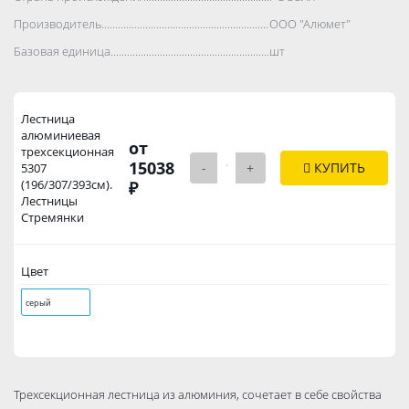
Производитель..................................................................................
ООО "Алюмет"
Базовая единица..................................................................................
шт
Лестница
алюминиевая
от
трехсекционная
15038
-
+
КУПИТЬ
5307
(196/307/393см).
₽
Лестницы
Стремянки
Цвет
серый
Трехсекционная лестница из алюминия, сочетает в себе свойства