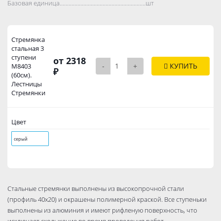
Базовая единица..................................................................................
шт
Стремянка
стальная 3
ступени
от 2318
-
+
КУПИТЬ
М8403
₽
(60см).
Лестницы
Стремянки
Цвет
серый
Стальные стремянки выполнены из высокопрочной стали
(профиль 40х20) и окрашены полимерной краской. Все ступеньки
выполнены из алюминия и имеют рифленую поверхность, что
исключает скольжение во время проведения работ.