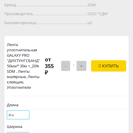
Бренд..................................................................................
SDM
Производитель..................................................................................
ООО "СДМ"
Базовая единица..................................................................................
шт
Лента
уплотнительная
GALAXY PRO
от
"ДИХТУНГСБАНД"
355
-
+
КУПИТЬ
50мм* 30м +_20%
SDM . Ленты
₽
малярные, Ленты
клеящие,
Уплотнители
Длина
30 м
Ширина