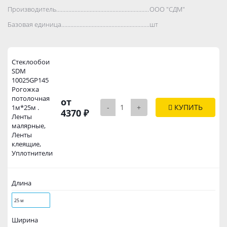
Производитель..................................................................................
ООО "СДМ"
Базовая единица..................................................................................
шт
Стеклообои
SDM
10025GP145
Рогожка
потолочная
от
-
+
КУПИТЬ
1м*25м .
4370 ₽
Ленты
малярные,
Ленты
клеящие,
Уплотнители
Длина
25 м
Ширина