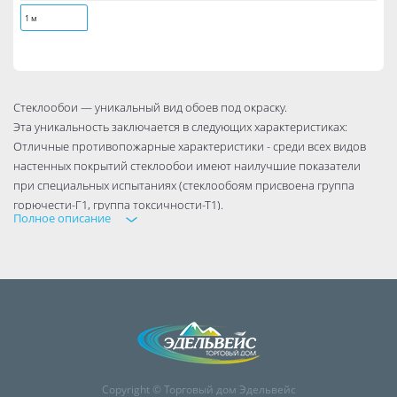
1 м
Стеклообои — уникальный вид обоев под окраску.
Эта уникальность заключается в следующих характеристиках:
Отличные противопожарные характеристики - среди всех видов
настенных покрытий стеклообои имеют наилучшие показатели
при специальных испытаниях (стеклообоям присвоена группа
горючести-Г1, группа токсичности-Т1).
Полное описание
Являясь негорючим материалом, стеклотканевые обои не
выделяют ядовитых и вредных для человека веществ при пожаре.
Натуральный материал - благодаря тому, что стеклообои состоят из
природных составляющих (очищенный кварцевый песок, сода,
специальное стекло, доломит), в помещениях, где они наклеены,
создаётся экологически чистый микроклимат. Благодаря своим
природным компонентам, стеклотканевые обои позволяют
поверхности «дышать», создавая особый комфорт в помещении,
исключая возможность появления грибков и плесени.
Copyright © Торговый дом Эдельвейс