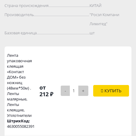
Страна происхождения..................................................................................
КИТАЙ
Производитель..................................................................................
"Росэл Компани
Лимитед"
Базовая единица..................................................................................
шт
Лента
упаковочная
клеящая
«Контакт
ДОМ» без
ножниц
от
(48мм*50м) .
-
+
КУПИТЬ
212 ₽
Ленты
малярные,
Ленты
клеящие,
Уплотнители
ШтрихКод:
4630055082391