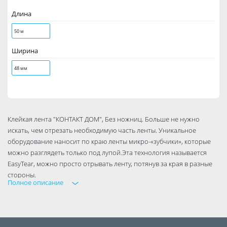
Длина
50 м
Ширина
48 мм
Клейкая лента "КОНТАКТ ДОМ", Без ножниц. Больше не нужно
искать, чем отрезать необходимую часть ленты. Уникальное
оборудование наносит по краю ленты микро-«зубчики», которые
можно разглядеть только под лупой.Эта технология называется
EasyTear, можно просто отрывать ленту, потянув за края в разные
стороны.
Полное описание
Она легко и бесшумно разматывается, что создает
дополнительный комфорт при использовании.