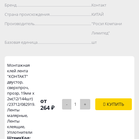
Бренд..................................................................................
Контакт
Страна происхождения..................................................................................
КИТАЙ
Производитель..................................................................................
"Росэл Компани
Лимитед"
Базовая единица..................................................................................
шт
Монтажная
клей лента
"КОНТАКТ"
двустор,
сверхпроч,
прозр, 19мм х
2м(12/144шт)
от
-
+
КУПИТЬ
/23712/082919.
264 ₽
Ленты
малярные,
Ленты
клеящие,
Уплотнители
ШтрихКод: