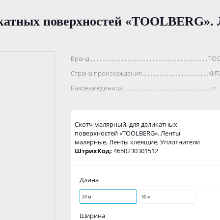
икатных поверхностей «TOOLBERG».
Бренд..................................................................................
TO
Страна происхождения...........................................................
КИТ
Базовая единица....................................................................
шт
Скотч малярный, для деликатных
поверхностей «TOOLBERG». Ленты
малярные, Ленты клеящие, Уплотнители
ШтрихКод:
4650230301512
Длина
20 м
50 м
Ширина