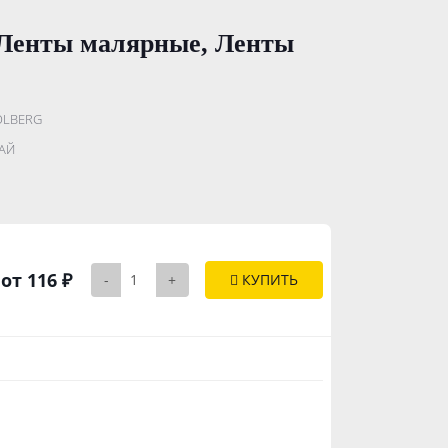
 Ленты малярные, Ленты
OLBERG
.......................
АЙ
..............
от 116 ₽
-
+
КУПИТЬ