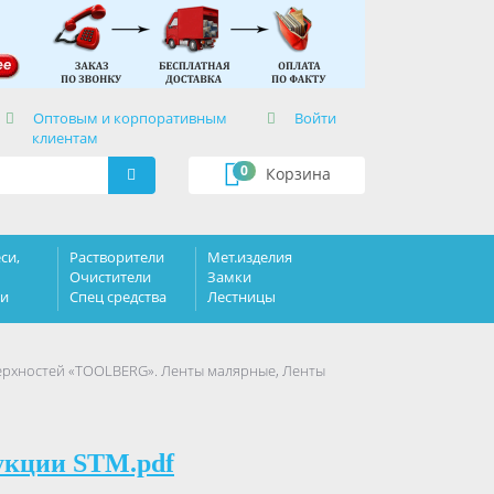
×
Оптовым и корпоративным
Войти
клиентам
0
Корзина
си,
Растворители
Мет.изделия
Очистители
Замки
ки
Спец средства
Лестницы
ерхностей «TOOLBERG». Ленты малярные, Ленты
укции STM.pdf