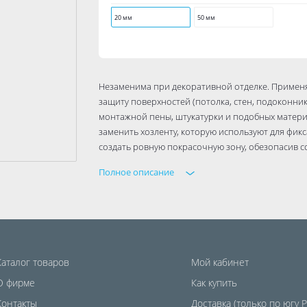
20 мм
50 мм
Незаменима при декоративной отделке. Применяе
защиту поверхностей (потолка, стен, подоконнико
монтажной пены, штукатурки и подобных матери
заменить хозленту, которую используют для фик
создать ровную покрасочную зону, обезопасив с
Полное описание
Каталог товаров
Мой кабинет
О фирме
Как купить
Контакты
Доставка (только по югу 