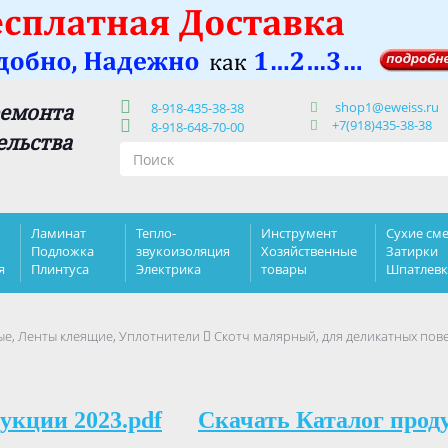
shop1@eweiss.ru
ремонта
8-918-435-38-38
+7(918)435-38-38
8-918-648-70-00
ельства
Ламинат
Тепло-
Инструмент
Сухие сме
Подложка
звукоизоляция
Хозяйственные
Затирки
я
Плинтуса
Электрика
товары
Шпатлев
е, Ленты клеящие, Уплотнители
Скотч малярный, для деликатных пов
укции 2023.pdf
Скачать Каталог прод