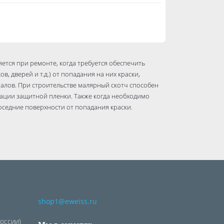
тся при ремонте, когда требуется обеспечить
в, дверей и т.д.) от попадания на них краски,
алов. При строительстве малярный скотч способен
сации защитной пленки. Также когда необходимо
оседние поверхности от попадания краски.
shop1@eweiss.ru
России)