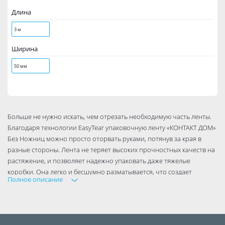
Длина
3 м
Ширина
50 мм
Больше не нужно искать, чем отрезать необходимую часть ленты.
Благодаря технологии EasyTear упаковочную ленту «КОНТАКТ ДОМ»
Без Ножниц можно просто оторвать руками, потянув за края в
разные стороны. Лента не теряет высоких прочностных качеств на
растяжение, и позволяет надежно упаковать даже тяжелые
коробки. Она легко и бесшумно разматывается, что создает
Полное описание
дополнительный комфорт при использовании.