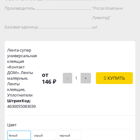
Производитель..................................................................................
"Росэл Компани
Лимитед"
Базовая единица..................................................................................
шт
Лента-супер
универсальная
клеящая
«Контакт
ДОМ». Ленты
от
-
+
КУПИТЬ
малярные,
146 ₽
Ленты
клеящие,
Уплотнители
ШтрихКод:
4630055083039
Цвет
белый
серый
черный