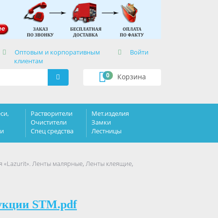
×
Оптовым и корпоративным
Войти
клиентам
0
Корзина
си,
Растворители
Мет.изделия
Очистители
Замки
ки
Спец средства
Лестницы
«Lazurit». Ленты малярные, Ленты клеящие,
укции STM.pdf