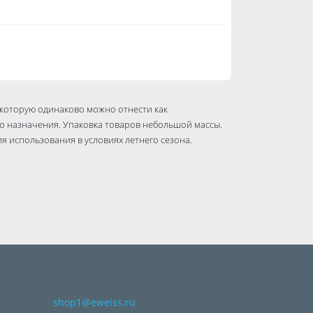
 которую одинаково можно отнести как
го назначения. Упаковка товаров небольшой массы.
я использования в условиях летнего сезона.
shop1@eweiss.ru