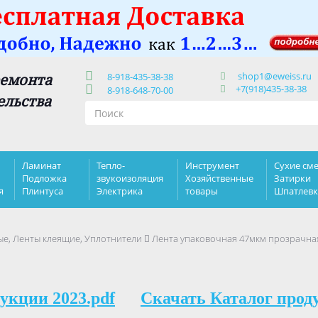
shop1@eweiss.ru
ремонта
8-918-435-38-38
+7(918)435-38-38
8-918-648-70-00
ельства
Ламинат
Тепло-
Инструмент
Сухие сме
Подложка
звукоизоляция
Хозяйственные
Затирки
я
Плинтуса
Электрика
товары
Шпатлев
е, Ленты клеящие, Уплотнители
Лента упаковочная 47мкм прозрачная 
укции 2023.pdf
Скачать Каталог прод