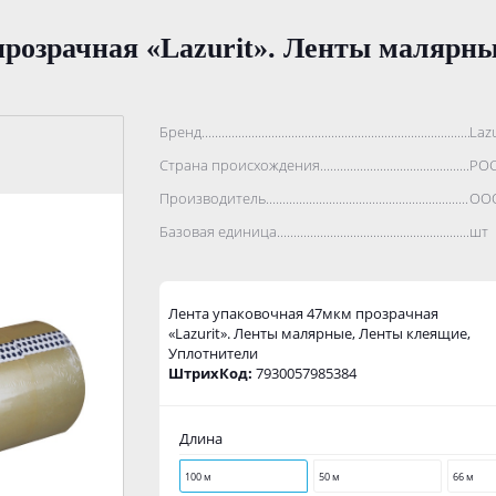
розрачная «Lazurit». Ленты малярн
Бренд..................................................................................
Lazu
Страна происхождения...........................................................
РО
Производитель.......................................................................
ООО
Базовая единица....................................................................
шт
Лента упаковочная 47мкм прозрачная
«Lazurit». Ленты малярные, Ленты клеящие,
Уплотнители
ШтрихКод:
7930057985384
Длина
100 м
50 м
66 м