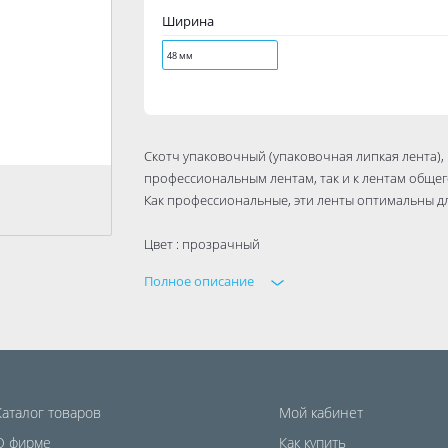
Ширина
48 мм
Скотч упаковочный (упаковочная липкая лента),
профессиональным лентам, так и к лентам обще
Как профессиональные, эти ленты оптимальны дл
Цвет : прозрачный
Полное описание
Каталог товаров
Мой кабинет
О фирме
Как купить