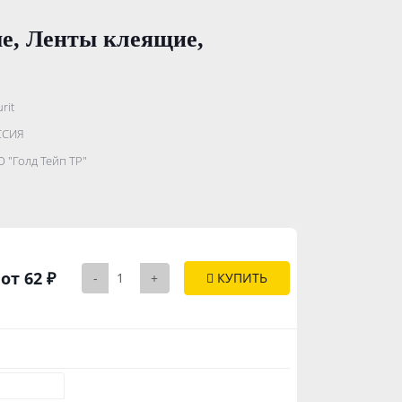
ые, Ленты клеящие,
rit
.......................
ССИЯ
...........
 "Голд Тейп ТР"
..............
от 62 ₽
-
+
КУПИТЬ