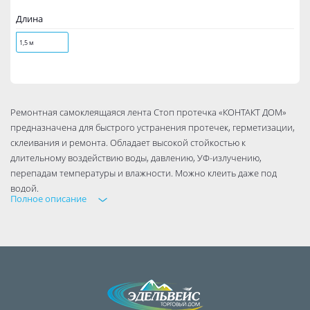
Длина
1,5 м
Ремонтная самоклеящаяся лента Стоп протечка «КОНТАКТ ДОМ»
предназначена для быстрого устранения протечек, герметизации,
склеивания и ремонта. Обладает высокой стойкостью к
длительному воздействию воды, давлению, УФ-излучению,
перепадам температуры и влажности. Можно клеить даже под
водой.
Полное описание
Надежно фиксируется на таких материалах, как: пластик, стекло,
металл, резина.