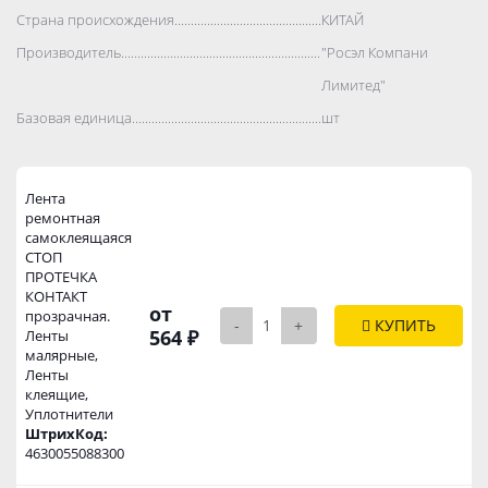
Страна происхождения..................................................................................
КИТАЙ
Производитель..................................................................................
"Росэл Компани
Лимитед"
Базовая единица..................................................................................
шт
Лента
ремонтная
самоклеящаяся
СТОП
ПРОТЕЧКА
КОНТАКТ
от
прозрачная.
-
+
КУПИТЬ
564 ₽
Ленты
малярные,
Ленты
клеящие,
Уплотнители
ШтрихКод:
4630055088300