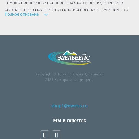
помимо повышенных прочностных характеристик, вступает в
реакцию и не разрушается от соприкосновения с цементом, что
Полное описание
крайне важно!
Copyright © Торговый дом Эдельвейс
2023 Все права защищены
shop1@eweiss.ru
Мы в соцсетях