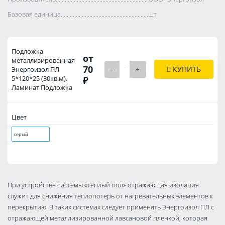
Базовая единица..................................................................................
шт
Подложка
от
металлизированная
70
-
+
КУПИТЬ
Энергоизол ПЛ
5*120*25 (30кв.м).
₽
Ламинат Подложка
Цвет
серый
При устройстве системы «теплый пол» отражающая изоляция
служит для снижения теплопотерь от нагревательных элементов к
перекрытию. В таких системах следует применять Энергоизол ПЛ с
отражающей металлизированной лавсановой пленкой, которая