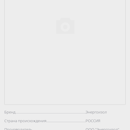
Бренд..................................................................................
Энергоизол
Страна происхождения..................................................................................
РОССИЯ
Производитель..................................................................................
ООО "Энергоизол"